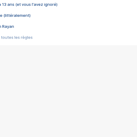
 a 13 ans (et vous l'avez ignoré)
e (littéralement)
im Rayan
 toutes les règles
s les jeux vidéo
us choquant de Rockstar ? - Le scandale BULLY
e plus moche de Steam
du RÊVE tourne au CAUCHEMAR
pendant 8 heures
it… à tort
umiliés par un jeu vidéo
ire - Final Fantasy 8
ti un empire - Age of Empires