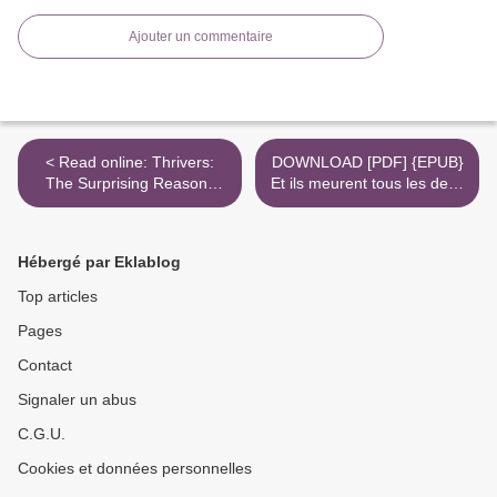
Ajouter un commentaire
< Read online: Thrivers:
DOWNLOAD [PDF] {EPUB}
The Surprising Reasons
Et ils meurent tous les deux
Why Some Kids Struggle
à la fin >
and Others Shine
Hébergé par Eklablog
Top articles
Pages
Contact
Signaler un abus
C.G.U.
Cookies et données personnelles