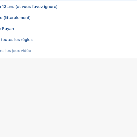
 a 13 ans (et vous l'avez ignoré)
e (littéralement)
im Rayan
 toutes les règles
s les jeux vidéo
us choquant de Rockstar ? - Le scandale BULLY
e plus moche de Steam
du RÊVE tourne au CAUCHEMAR
pendant 8 heures
it… à tort
umiliés par un jeu vidéo
ire - Final Fantasy 8