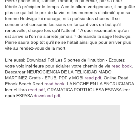
Pierre gâche tout, l'amitié, l'amour, la paternité, par sa hâte
fébrile à précipiter le temps. A cette allure vertigineuse, il ne goûte
plus ce qui fait le prix de la vie, ni les moments d'intimité que sa
femme Hedwige lui ménage, ni la poésie des choses. Il se
consume et consume les siens en fonçant vers un but qu'il
renouvelle, chaque fois qu'il l'atteint. " A quoi reconnaître qu'on
est arrivé si l'on ne s'arrête jamais ? demande la sage Hedwige.
Pierre saura trop tôt qu'il ne se hâtait ainsi que pour arriver plus
vite au rendez-vous de la mort.
Lire aussi: Download Pdf Les 5 portes de l'intuition - Ecoutez
votre voix intérieure pour éclairer votre chemin de vie
read book
,
Descargar NEUROCIENCIA DE LA FELICIDAD MADO
MARTINEZ Gratis - EPUB, PDF y MOBI
read pdf
, Online Read
Ebook Beach Read
read book
, LA NOCHE EN LA ENCRUCIJADA
leer el libro
read pdf
, GRAMATICA PORTUGUESA ESPASA leer
epub ESPASA
download pdf
,