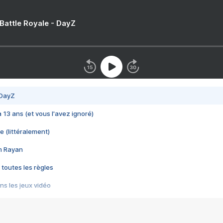
 Battle Royale - DayZ
 DayZ
 a 13 ans (et vous l'avez ignoré)
e (littéralement)
im Rayan
 toutes les règles
s les jeux vidéo
us choquant de Rockstar ? - Le scandale BULLY
e plus moche de Steam